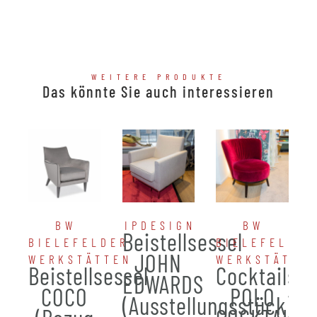
WEITERE PRODUKTE
Das könnte Sie auch interessieren
BW
IPDESIGN
BW
Beistellsessel
BIELEFELDER
BIELEFELDER
JOHN
WERKSTÄTTEN
WERKSTÄTTE
Beistellsessel
Cocktailses
EDWARDS
COCO
POLO
(Ausstellungsstück)