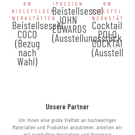
BW
IPDESIGN
BW
Beistellsessel
BIELEFELDER
BIELEFELDER
JOHN
WERKSTÄTTEN
WERKSTÄTTE
Beistellsessel
Cocktailses
EDWARDS
COCO
POLO
(Ausstellungsstück)
(Bezug
COCKTAIL
nach
(Ausstellun
Wahl)
Unsere Partner
Um Ihnen eine große Vielfalt an hochwertigen
Materialien und Produkten anzubieten, arbeiten wir
mit namhaften Herstellern und Designern