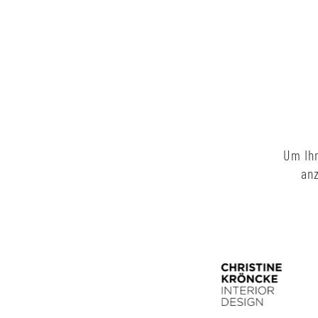
Um Ihn
anz