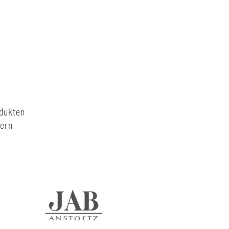
odukten
nern