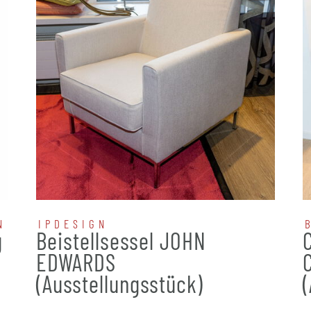
N
IPDESIGN
g
Beistellsessel JOHN
EDWARDS
(Ausstellungsstück)