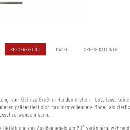
BESCHREIBUNG
MASSE
SPEZIFIKATIONEN
ung, von Klein zu Groß im Handumdrehen – boss lässt keine
ßeren präsentiert sich das formvollendete Modell als zierl
essel verwandeln kann.
che Betätigung des Auslösehebels um 20° verändern, währen