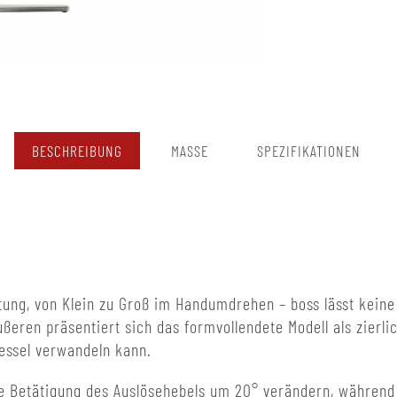
BESCHREIBUNG
MASSE
SPEZIFIKATIONEN
ung, von Klein zu Groß im Handumdrehen – boss lässt keine
ßeren präsentiert sich das formvollendete Modell als zierl
essel verwandeln kann.
che Betätigung des Auslösehebels um 20° verändern, währen