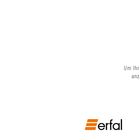
Um Ihn
anz