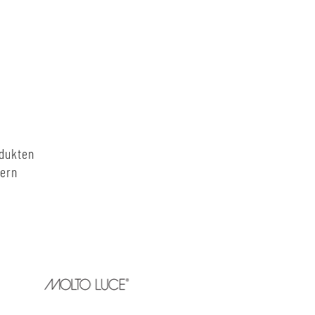
odukten
nern