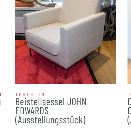
N
IPDESIGN
g
Beistellsessel JOHN
EDWARDS
(Ausstellungsstück)