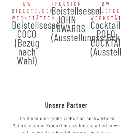
BW
IPDESIGN
BW
Beistellsessel
BIELEFELDER
BIELEFELDER
JOHN
WERKSTÄTTEN
WERKSTÄTTE
Beistellsessel
Cocktailses
EDWARDS
COCO
POLO
(Ausstellungsstück)
(Bezug
COCKTAIL
nach
(Ausstellun
Wahl)
Unsere Partner
Um Ihnen eine große Vielfalt an hochwertigen
Materialien und Produkten anzubieten, arbeiten wir
mit namhaften Herstellern und Designern