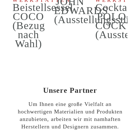
JOHN
WERKSTÄTTEN
WERKSTÄT
Beistellsessel
Cocktails
EDWARDS
COCO
POLO
(Ausstellungsstück
(Bezug
COCKTA
nach
(Ausstell
Wahl)
Unsere Partner
Um Ihnen eine große Vielfalt an
hochwertigen Materialien und Produkten
anzubieten, arbeiten wir mit namhaften
Herstellern und Designern zusammen.