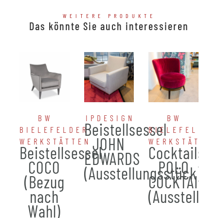
WEITERE PRODUKTE
Das könnte Sie auch interessieren
BW
IPDESIGN
BW
Beistellsessel
BIELEFELDER
BIELEFELDER
JOHN
WERKSTÄTTEN
WERKSTÄTTE
Beistellsessel
Cocktailses
EDWARDS
COCO
POLO
(Ausstellungsstück)
(Bezug
COCKTAIL
nach
(Ausstellun
Wahl)