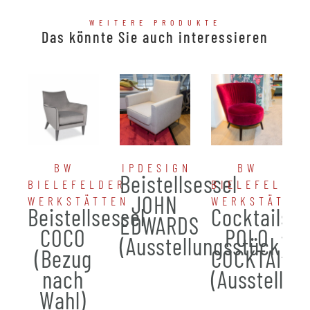
WEITERE PRODUKTE
Das könnte Sie auch interessieren
BW
IPDESIGN
BW
Beistellsessel
BIELEFELDER
BIELEFELDER
JOHN
WERKSTÄTTEN
WERKSTÄTTE
Beistellsessel
Cocktailses
EDWARDS
COCO
POLO
(Ausstellungsstück)
(Bezug
COCKTAIL
nach
(Ausstellun
Wahl)