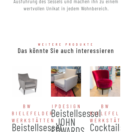
Ausführung des Sessels und machen ihn zu einem
wertvollen Unikat in jedem Wohnbereich.
WEITERE PRODUKTE
Das könnte Sie auch interessieren
BW
IPDESIGN
BW
Beistellsessel
BIELEFELDER
BIELEFELDER
JOHN
WERKSTÄTTEN
WERKSTÄTTE
Beistellsessel
Cocktailses
EDWARDS