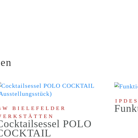
ren
IPDE
Funk
BW BIELEFELDER
WERKSTÄTTEN
Cocktailsessel POLO
COCKTAIL