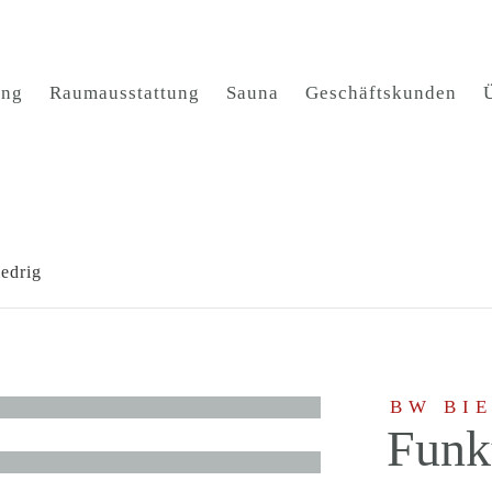
ung
Raumausstattung
Sauna
Geschäftskunden
edrig
BW BI
Funk