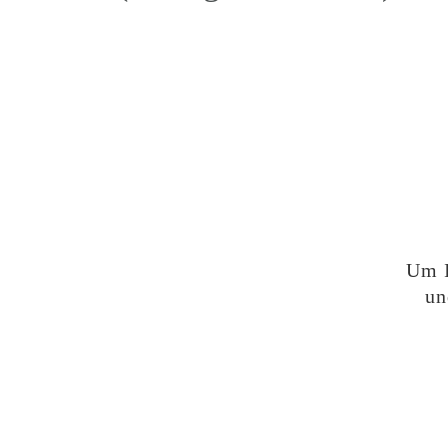
Um I
un