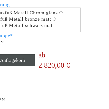
rung
uzfuß Metall Chrom glanz
fuß Metall bronze matt
fuß Metall schwarz matt
ruppe
*
ab
 Anfragekorb
2.820,00
€
EN