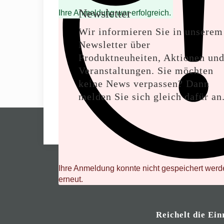
Newsletter
Ihre Anmeldung war erfolgreich.
Wir informieren Sie in unserem
Newsletter über
Produktneuheiten, Aktionen un
Veranstaltungen. Sie möchten
keine News verpassen? Dann
melden Sie sich gleich dafür an
Ihre Anmeldung konnte nicht gespeichert werde
erneut.
Reichelt die Ein