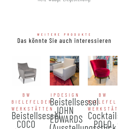
WEITERE PRODUKTE
Das könnte Sie auch interessieren
BW
IPDESIGN
BW
Beistellsessel
BIELEFELDER
BIELEFELDER
JOHN
WERKSTÄTTEN
WERKSTÄTTE
Beistellsessel
Cocktailses
EDWARDS
COCO
POLO
(Ausstellungsstück)