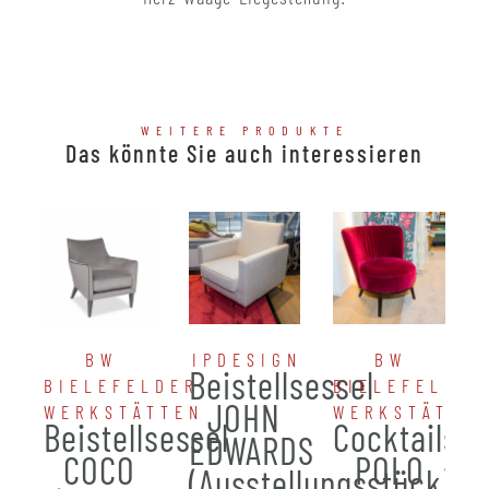
WEITERE PRODUKTE
Das könnte Sie auch interessieren
BW
IPDESIGN
BW
Beistellsessel
BIELEFELDER
BIELEFELDER
JOHN
WERKSTÄTTEN
WERKSTÄTTE
Beistellsessel
Cocktailses
EDWARDS
COCO
POLO
(Ausstellungsstück)