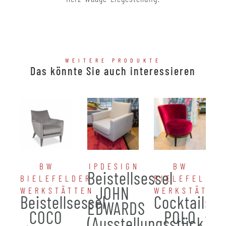
WEITERE PRODUKTE
Das könnte Sie auch interessieren
BW
IPDESIGN
BW
Beistellsessel
BIELEFELDER
BIELEFELDER
JOHN
WERKSTÄTTEN
WERKSTÄTTE
Beistellsessel
Cocktailses
EDWARDS
COCO
POLO
(Ausstellungsstück)