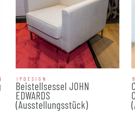
N
IPDESIGN
g
Beistellsessel JOHN
EDWARDS
(Ausstellungsstück)