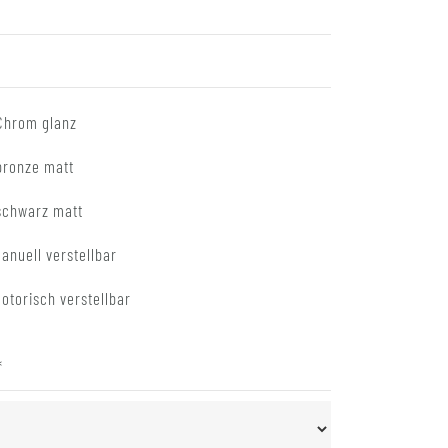
Chrom glanz
bronze matt
schwarz matt
anuell verstellbar
otorisch verstellbar
*