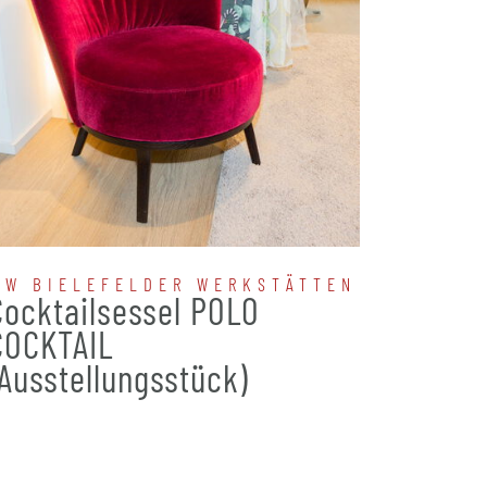
BW BIELEFELDER WERKSTÄTTEN
IPDES
Cocktailsessel POLO
Funkt
COCKTAIL
(Ausstellungsstück)