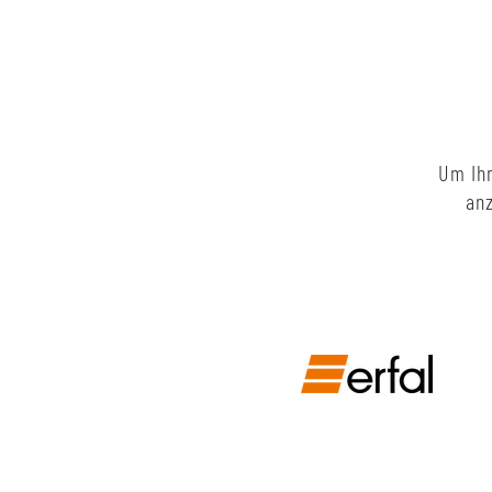
Um Ihn
anz