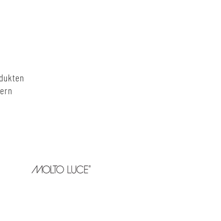
odukten
nern