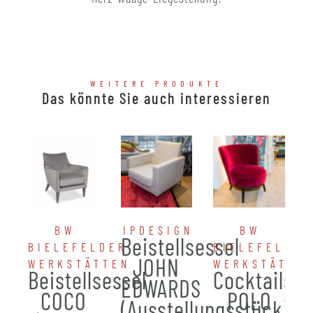
WEITERE PRODUKTE
Das könnte Sie auch interessieren
BW
IPDESIGN
BW
Beistellsessel
BIELEFELDER
BIELEFELDER
JOHN
WERKSTÄTTEN
WERKSTÄTTE
Beistellsessel
Cocktailses
EDWARDS
COCO
POLO
(Ausstellungsstück)