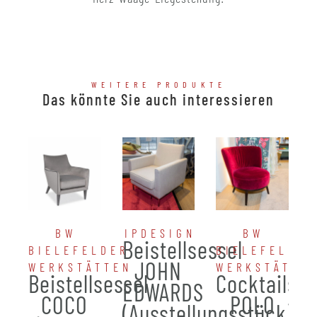
WEITERE PRODUKTE
Das könnte Sie auch interessieren
BW
IPDESIGN
BW
Beistellsessel
BIELEFELDER
BIELEFELDER
JOHN
WERKSTÄTTEN
WERKSTÄTTE
Beistellsessel
Cocktailses
EDWARDS
COCO
POLO
(Ausstellungsstück)