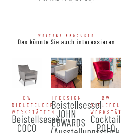
WEITERE PRODUKTE
Das könnte Sie auch interessieren
BW
IPDESIGN
BW
Beistellsessel
BIELEFELDER
BIELEFELDER
JOHN
WERKSTÄTTEN
WERKSTÄTTE
Beistellsessel
Cocktailses
EDWARDS
COCO
POLO
(Ausstellungsstück)