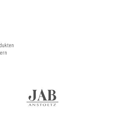
odukten
nern