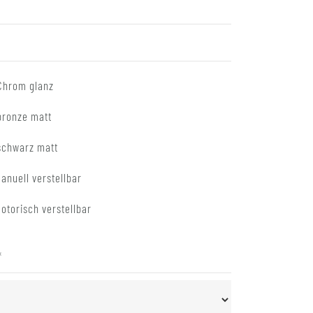
Chrom glanz
bronze matt
schwarz matt
anuell verstellbar
otorisch verstellbar
*