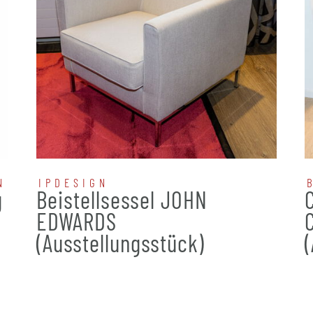
N
IPDESIGN
g
Beistellsessel JOHN
EDWARDS
(Ausstellungsstück)