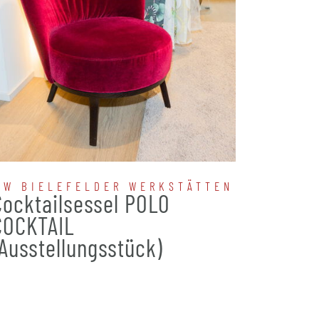
BW BIELEFELDER WERKSTÄTTEN
IPDES
Cocktailsessel POLO
Funkt
COCKTAIL
(Ausstellungsstück)