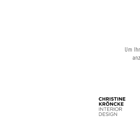
Um Ihn
anz