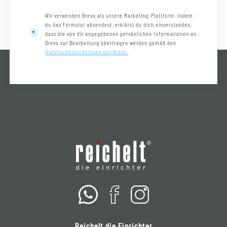
Wir verwenden Brevo als unsere Marketing-Plattform. Indem
du das Formular absendest, erklärst du dich einverstanden,
dass die von dir angegebenen persönlichen Informationen an
Brevo zur Bearbeitung übertragen werden gemäß den
Datenschutzrichtlinien von Brevo.
Reichelt die Einrichter