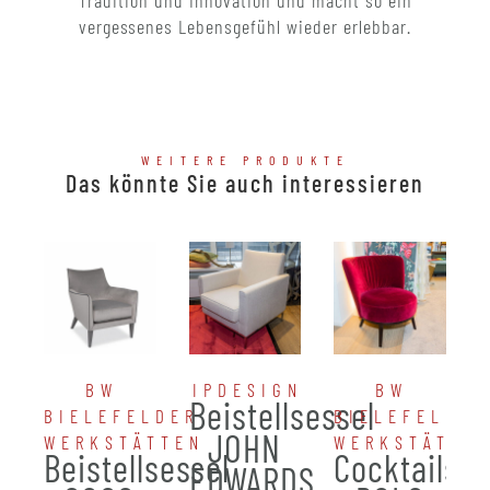
Tradition und Innovation und macht so ein
vergessenes Lebensgefühl wieder erlebbar.
WEITERE PRODUKTE
Das könnte Sie auch interessieren
BW
IPDESIGN
BW
Beistellsessel
BIELEFELDER
BIELEFELDER
JOHN
WERKSTÄTTEN
WERKSTÄTTE
Beistellsessel
Cocktailses
EDWARDS