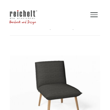
Handwerk und Design
Shop
Sessel
Loungesessel SOFT grau
Zurück