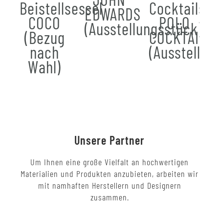
Beistellsessel
Cocktailses
EDWARDS
COCO
POLO
(Ausstellungsstück)
(Bezug
COCKTAIL
nach
(Ausstellun
Wahl)
Unsere Partner
Um Ihnen eine große Vielfalt an hochwertigen
Materialien und Produkten anzubieten, arbeiten wir
mit namhaften Herstellern und Designern
zusammen.