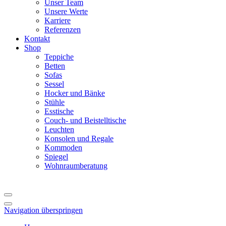
Unser Team
Unsere Werte
Karriere
Referenzen
Kontakt
Shop
Teppiche
Betten
Sofas
Sessel
Hocker und Bänke
Stühle
Esstische
Couch- und Beistelltische
Leuchten
Konsolen und Regale
Kommoden
Spiegel
Wohnraumberatung
Navigation überspringen