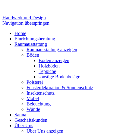
Handwerk und Design
Navigation überspringen
Home
Einrichtungsberatung
Raumausstattung
Raumausstattung anzeigen
Böden
Böden anzeigen
Holzböden
Teppiche
sonstige Bodenbeläge
Polsterei
Fensterdekoration & Sonnenschutz
Insektenschutz
Möbel
Beleuchtung
Wände
Sauna
Geschäftskunden
Über Uns
Über Uns anzeigen