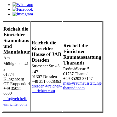
Reichelt die
Einrichter
Stammhaus
Reichelt die
Reichelt die
und
Einrichter
Einrichter
Manufaktur
House of JAB
Raumausstattung
Am
Dresden
Tharandt
Mühlgraben 41
Striesener Str. 45
Roßmäßlerstr. 5
a
- 47
01737 Tharandt
01774
01307 Dresden
+49 35203 37157
Klingenberg
+49 351 6528363
mail@raumausstattung-
OT Ruppendorf
dresden@reichelt-
tharandt.com
+49 35055
einrichter.com
6830
info@reichelt-
einrichter.com