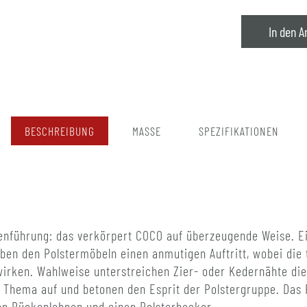
In den A
BESCHREIBUNG
MASSE
SPEZIFIKATIONEN
ienführung: das verkörpert COCO auf überzeugende Weise. Ei
ben den Polstermöbeln einen anmutigen Auftritt, wobei die 
irken. Wahlweise unterstreichen Zier- oder Kedernähte die 
he Thema auf und betonen den Esprit der Polstergruppe. Da
en Rückenlehnen und einen Polsterhocker.