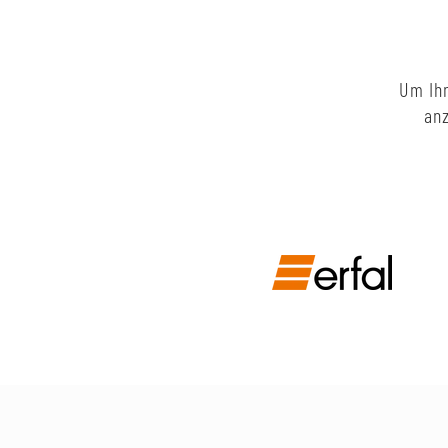
Um Ihn
anz