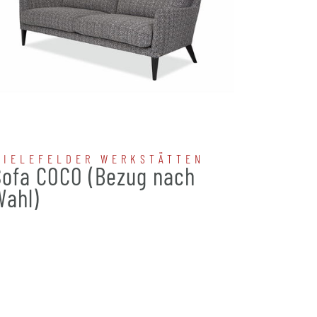
BIELEFELDER WERKSTÄTTEN
BIELE
Sofa COCO (Bezug nach
Sofa 
Wahl)
nach 