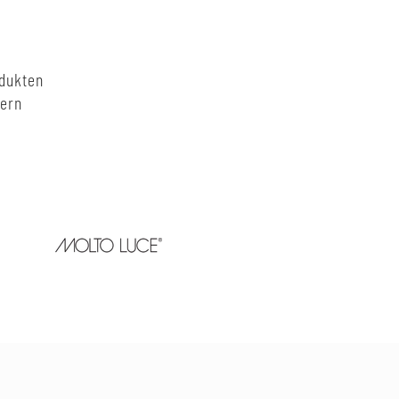
odukten
nern