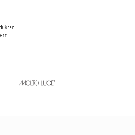
odukten
nern