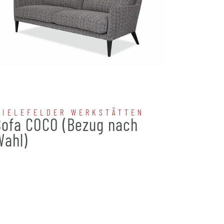
BIELEFELDER WERKSTÄTTEN
BIELE
Sofa COCO (Bezug nach
Sofa 
Wahl)
nach 