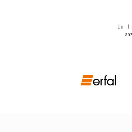
Um Ihn
anz