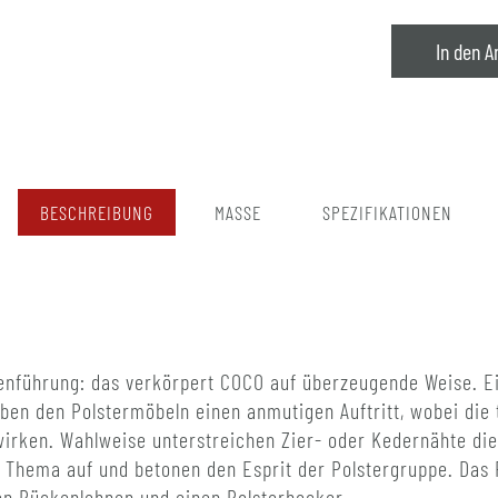
In den A
BESCHREIBUNG
MASSE
SPEZIFIKATIONEN
ienführung: das verkörpert COCO auf überzeugende Weise. Ei
ben den Polstermöbeln einen anmutigen Auftritt, wobei die 
irken. Wahlweise unterstreichen Zier- oder Kedernähte die 
he Thema auf und betonen den Esprit der Polstergruppe. Da
en Rückenlehnen und einen Polsterhocker.