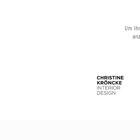
Um Ihn
anz