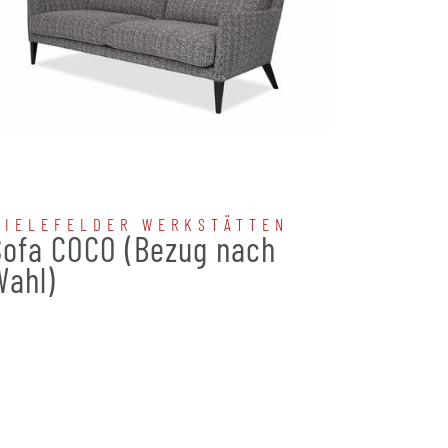
BIELEFELDER WERKSTÄTTEN
BIELE
Sofa COCO (Bezug nach
Sofa 
Wahl)
nach 