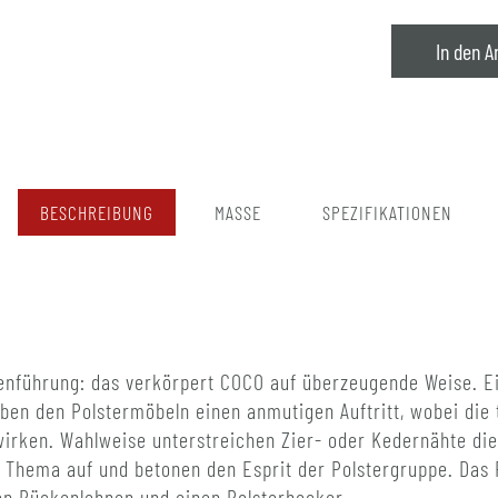
In den A
BESCHREIBUNG
MASSE
SPEZIFIKATIONEN
ienführung: das verkörpert COCO auf überzeugende Weise. Ei
ben den Polstermöbeln einen anmutigen Auftritt, wobei die 
irken. Wahlweise unterstreichen Zier- oder Kedernähte die 
he Thema auf und betonen den Esprit der Polstergruppe. Da
en Rückenlehnen und einen Polsterhocker.