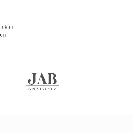
odukten
nern