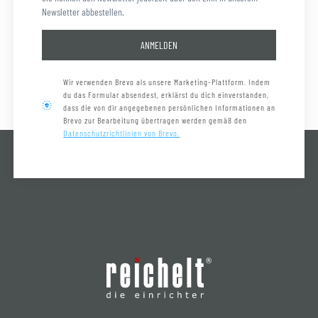
Newsletter abbestellen.
ANMELDEN
Wir verwenden Brevo als unsere Marketing-Plattform. Indem
du das Formular absendest, erklärst du dich einverstanden,
dass die von dir angegebenen persönlichen Informationen an
Brevo zur Bearbeitung übertragen werden gemäß den
Datenschutzrichtlinien von Brevo.