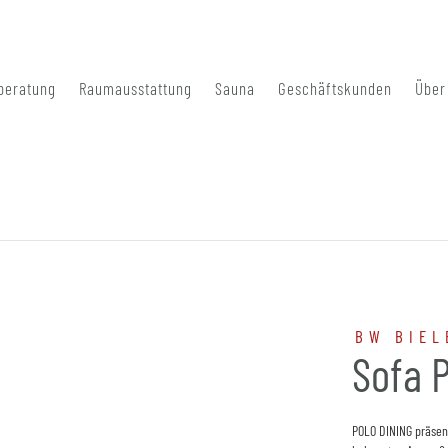
beratung
Raumausstattung
Sauna
Geschäftskunden
Über
BW BIEL
Sofa 
POLO DINING präsent