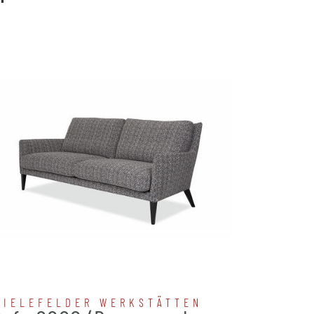
BIELEFELDER WERKSTÄTTEN
BIELE