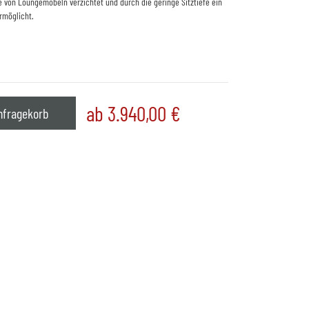
von Loungemöbeln verzichtet und durch die geringe Sitztiefe ein
ermöglicht.
ab 3.940,00
€
nfragekorb