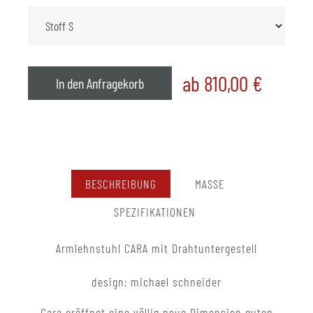
ab 810,00
€
In den Anfragekorb
BESCHREIBUNG
MASSE
SPEZIFIKATIONEN
Armlehnstuhl CARA mit Drahtuntergestell
design: michael schneider
Cara eröffnet eine völlig neue Dimension guten