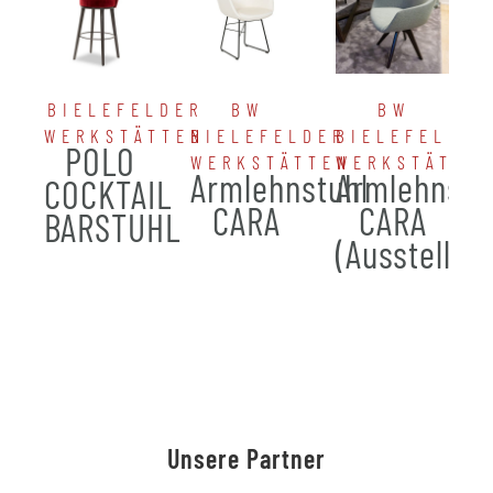
BIELEFELDER
BW
BW
WERKSTÄTTEN
BIELEFELDER
BIELEFELDER
POLO
WERKSTÄTTEN
WERKSTÄTTE
Armlehnstuhl
Armlehnstu
COCKTAIL
CARA
CARA
BARSTUHL
(Ausstellun
Unsere Partner