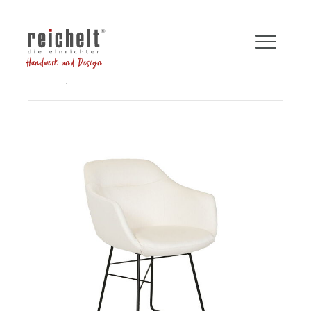
Handwerk und Design
Shop
Stühle
Armlehnstuhl CARA
Zurück