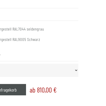
rgestell RAL7044 seidengrau
rgestell RAL9005 Schwarz
*
ab 810,00
€
nfragekorb