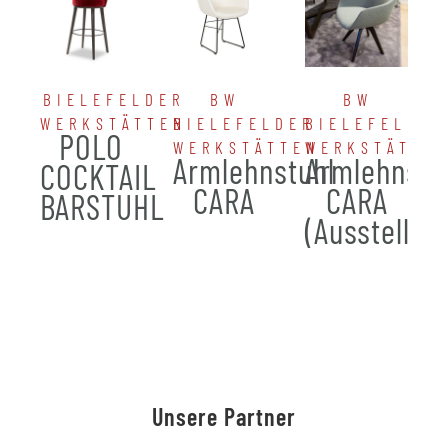
BIELEFELDER
BW
BW
WERKSTÄTTEN
BIELEFELDER
BIELEFELDER
POLO
WERKSTÄTTEN
WERKSTÄTTE
Armlehnstuhl
Armlehnstu
COCKTAIL
CARA
CARA
BARSTUHL
(Ausstellun
Unsere Partner