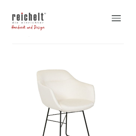
Handwerk und Design
Shop
Stühle
Armlehnstuhl CARA
Zurück