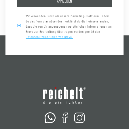
ANMELDEN
Wir verwenden Brevo als unsere Marketing-Plattform. Indem
du das Formular absendest, erklärst du dich einverstanden,
dass die von dir angegebenen persönlichen Informationen an
Brevo zur Bearbeitung übertragen werden gemäß den
Datenschutzrichtlinien von Brevo.