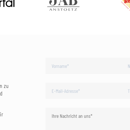
n zu
nd
ir