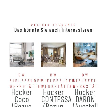
WEITERE PRODUKTE
Das könnte Sie auch interessieren
BW
BW
BW
BIELEFELDER
BIELEFELDER
BIELEFELDER
WERKSTÄTTEN
WERKSTÄTTEN
WERKSTÄTTE
Hocker
Hocker
Hocker
Coco
CONTESSA
DARON
(Bezug
(Bezug
(Ausstellun