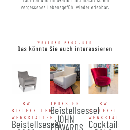
Tradition und Innovation und macht so ein
vergessenes Lebensgefühl wieder erlebbar.
WEITERE PRODUKTE
Das könnte Sie auch interessieren
BW
IPDESIGN
BW
Beistellsessel
BIELEFELDER
BIELEFELDER
JOHN
WERKSTÄTTEN
WERKSTÄTTE
Beistellsessel
Cocktailses
EDWARDS