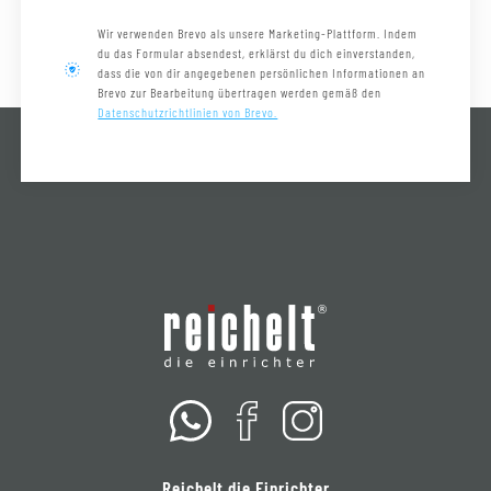
Wir verwenden Brevo als unsere Marketing-Plattform. Indem
du das Formular absendest, erklärst du dich einverstanden,
dass die von dir angegebenen persönlichen Informationen an
Brevo zur Bearbeitung übertragen werden gemäß den
Datenschutzrichtlinien von Brevo.
Reichelt die Einrichter