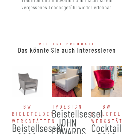
Tradition und Innovation und macht so ein
vergessenes Lebensgefühl wieder erlebbar.
WEITERE PRODUKTE
Das könnte Sie auch interessieren
BW
IPDESIGN
BW
Beistellsessel
BIELEFELDER
BIELEFELDER
JOHN
WERKSTÄTTEN
WERKSTÄTTE
Beistellsessel
Cocktailses
EDWARDS