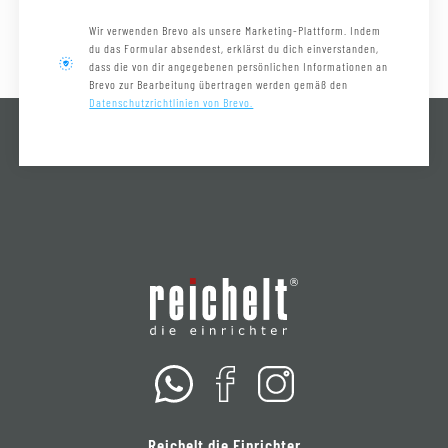
Wir verwenden Brevo als unsere Marketing-Plattform. Indem
du das Formular absendest, erklärst du dich einverstanden,
dass die von dir angegebenen persönlichen Informationen an
Brevo zur Bearbeitung übertragen werden gemäß den
Datenschutzrichtlinien von Brevo.
Reichelt die Einrichter